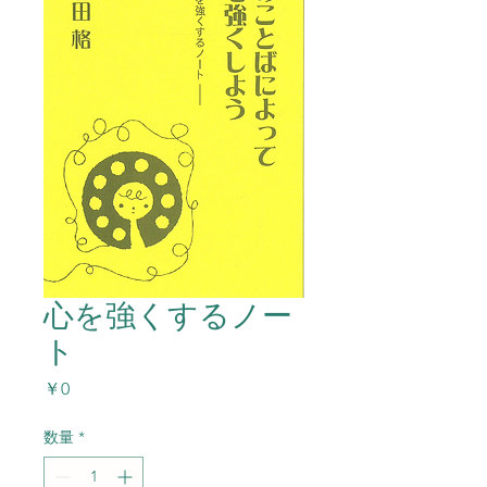
心を強くするノー
ト
価
￥0
格
数量
*