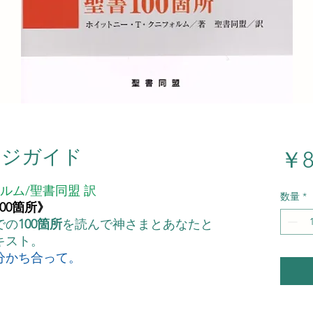
ンジガイド
￥8
ルム/聖書同盟 訳
数量
*
00箇所》
での
100箇所
を読んで神さまとあなたと
キスト。
分かち合って。