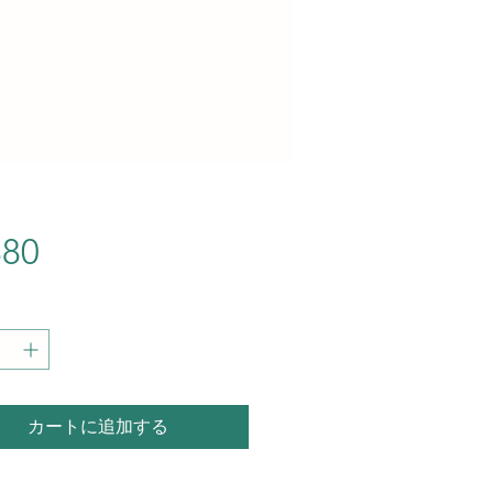
価
80
格
カートに追加する