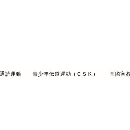
通読運動
青少年伝道運動（ＣＳＫ）
国際宣